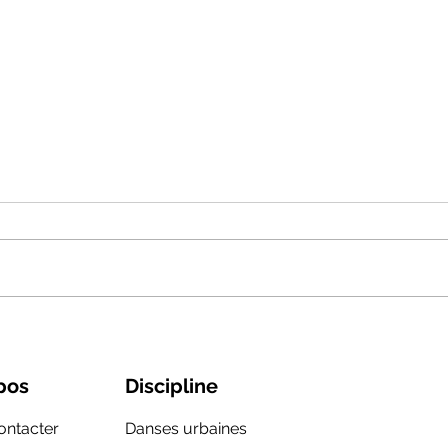
Tous nos secrets pour créer
List
une chorégraphie
Danc
pos
Discipline
ontacter
Danses urbaines