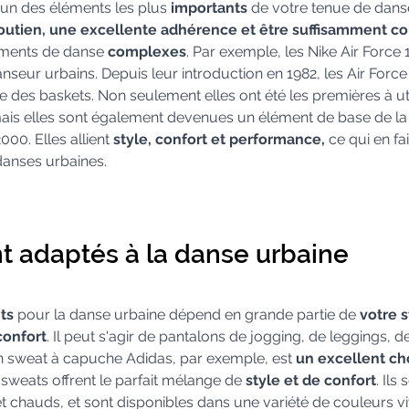
l'un des éléments les plus 
importants
 de votre tenue de danse
outien, une excellente adhérence et être suffisamment co
ments de danse 
complexes
. Par exemple, les Nike Air Force 
anseur urbains. Depuis leur introduction en 1982, les Air Force 
 des baskets. Non seulement elles ont été les premières à util
mais elles sont également devenues un élément de base de la 
00. Elles allient 
style, confort et performance,
 ce qui en fa
danses urbaines.
t adaptés à la danse urbaine
ts
 pour la danse urbaine dépend en grande partie de 
votre s
confort
. Il peut s'agir de pantalons de jogging, de leggings, de
n sweat à capuche Adidas, par exemple, est 
un excellent ch
sweats offrent le parfait mélange de 
style et de confort
. Ils
t chauds, et sont disponibles dans une variété de couleurs vi