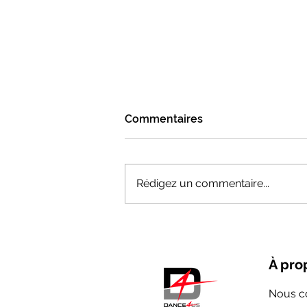
Commentaires
Rédigez un commentaire...
Comment progresser en
danse : les astuces pour
améliorer sa pratique
À pro
Nous c