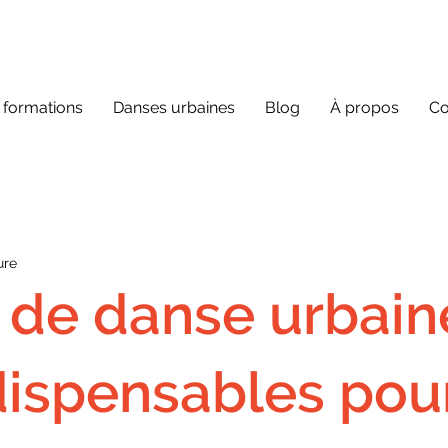
 formations
Danses urbaines
Blog
À propos
Co
ure
de danse urbaine
dispensables pou