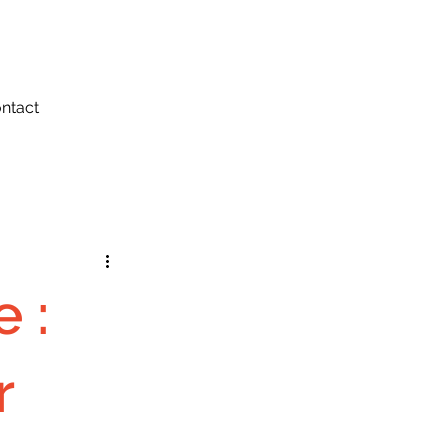
ntact
 :
r