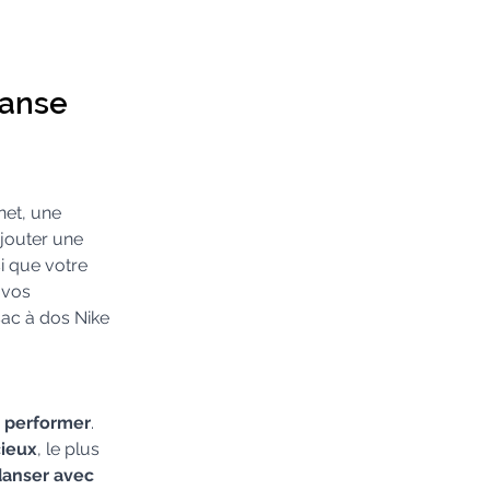
anse 
net, une 
jouter une 
si que votre 
 vos 
sac à dos Nike 
 
performer
.
ieux
, le plus 
danser avec 