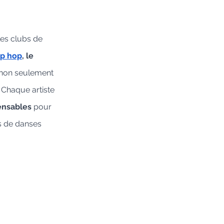
les clubs de 
ip hop
, le 
non seulement 
 Chaque artiste 
ensables
 pour 
s de danses 