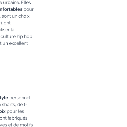
 urbaine. Elles 
nfortables
 pour 
1 sont un choix 
1 ont 
iser la 
culture hip hop 
it un excellent 
tyle
 personnel 
 shorts, de t-
oix
 pour les 
 sont fabriqués 
ves et de motifs 