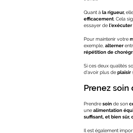
Quant à 
la rigueur,
 el
efficacement
. Cela s
essayer de 
l'exécuter
Pour maintenir votre 
m
exemple, 
alterner
 ent
répétition de chorégr
Si ces deux qualités so
d'avoir plus de 
plaisir
Prenez soin 
Prendre 
soin
 de son 
c
une 
alimentation équi
suffisant, et bien sûr,
Il est également import