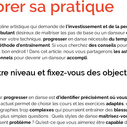
rer sa pratique
pline artistique qui demande de 
l'investissement et de la p
butant 
désireux de maîtriser les pas de base ou un danseur 
ner votre technique, 
progresser
 en danse nécessite 
du temps
thode d'entraînement
. Si vous cherchez 
des conseils
 pour
u bon endroit ! Dans cet article, nous vous partagerons 
les as
onnels
 pour devenir un danseur 
accompli
.
tre niveau et fixez-vous des objecti
r 
progresser
 en danse est 
d'identifier précisément où vous
 actuel permet de choisir les cours et les exercices 
adaptés
,
graphies trop 
complexes
 qui pourraient entraîner des 
bless
 plus simples questions : Quels styles de danse 
maîtrisez-vo
ent 
problème
 ? Qu'est-ce que vous aimeriez être 
capable
 d