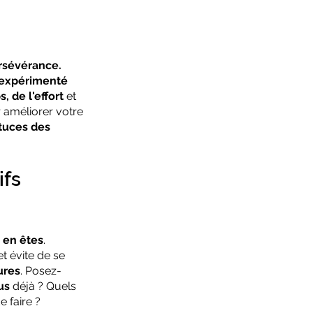
ersévérance.
expérimenté
, de l'effort
 et 
 améliorer votre 
tuces des 
fs 
 en êtes
. 
 et évite de se 
ures
. Posez-
us
 déjà ? Quels 
e faire ? 