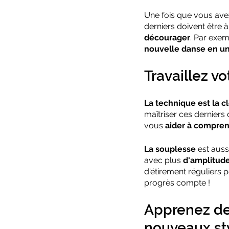
Une fois que vous avez
derniers doivent être à 
décourager
. Par exem
nouvelle danse en u
Travaillez v
La technique est la c
maîtriser ces dernier
vous 
aider à compre
La souplesse
 est auss
avec plus 
d'amplitude 
d'étirement réguliers p
progrès compte !
Apprenez de
nouveaux st