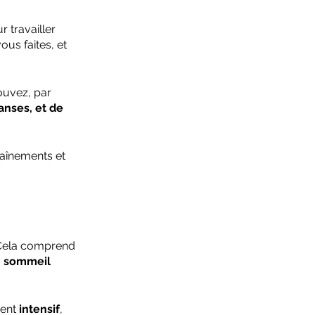
r travailler 
ous faites, et 
ouvez, par 
nses, et de 
aînements et 
 Cela comprend 
n sommeil 
ent 
intensif
, 