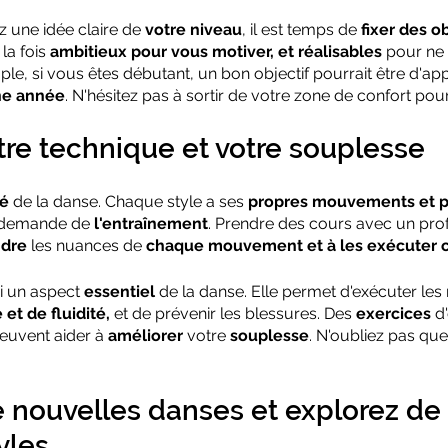
 une idée claire de 
votre niveau
, il est temps de 
fixer des ob
la fois 
ambitieux pour vous motiver, et réalisables
 pour ne
ple, si vous êtes débutant, un bon objectif pourrait être d'a
ne année
. N'hésitez pas à sortir de votre zone de confort pour
otre technique et votre souplesse
lé
 de la danse. Chaque style a ses 
propres mouvements et p
s demande de 
l'entraînement
. Prendre des cours avec un pro
ndre
 les nuances de 
chaque mouvement et à les exécuter 
i un aspect 
essentiel
 de la danse. Elle permet d'exécuter l
et de fluidité,
 et de prévenir les blessures. Des 
exercices
 d
euvent aider à 
améliorer
 votre 
souplesse
. N'oubliez pas que
 nouvelles danses et explorez de 
yles