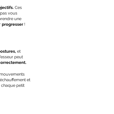
jectifs.
 Ces 
 pas vous 
pprendre une 
 
progresser
 !
ostures,
 et 
fesseur peut 
correctement.
es mouvements 
'échauffement et 
 chaque petit 