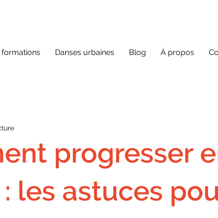
 formations
Danses urbaines
Blog
À propos
Co
cture
nt progresser e
: les astuces pou