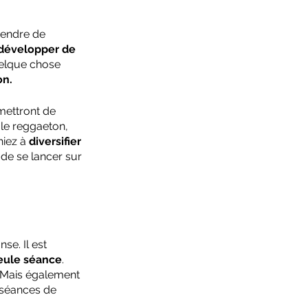
rendre de 
développer de 
elque chose 
on.
mettront de 
, le reggaeton, 
iez à 
diversifier 
 de se lancer sur 
nse. Il est 
seule séance
. 
 Mais également 
séances de 