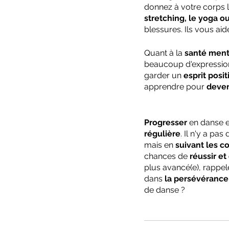
donnez à votre corps l
stretching, le yoga ou
blessures. Ils vous aid
Quant à la 
santé ment
beaucoup d'expression 
garder un 
esprit positi
apprendre pour 
deven
Progresser
 en danse 
régulière
. Il n'y a pa
mais en 
suivant les c
chances de 
réussir et
plus avancé(e), rappe
dans 
la persévérance
de danse ?