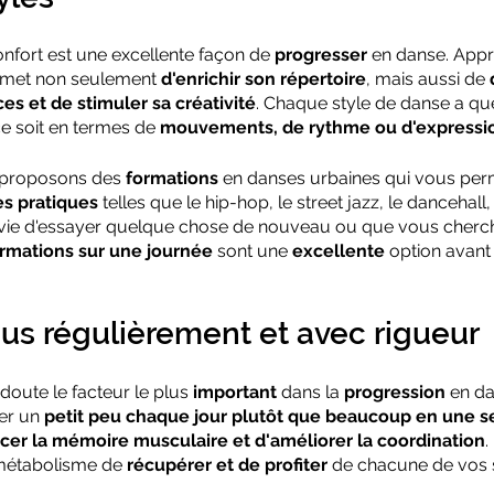
onfort est une excellente façon de 
progresser
 en danse. App
rmet non seulement 
d'enrichir son répertoire
, mais aussi de 
s et de stimuler sa créativité
. Chaque style de danse a qu
ce soit en termes de 
mouvements, de rythme ou d'expressi
proposons des 
formations
 en danses urbaines qui vous per
s pratiques
 telles que le hip-hop, le street jazz, le dancehall
vie d'essayer quelque chose de nouveau ou que vous cherch
rmations sur une journée
 sont une 
excellente
 option avant
us régulièrement et avec rigueur
doute le facteur le plus 
important
 dans la 
progression
 en da
er un 
petit peu chaque jour plutôt que beaucoup en une 
cer la mémoire musculaire et d'améliorer la coordination
.
métabolisme de 
récupérer et de profiter
 de chacune de vos 