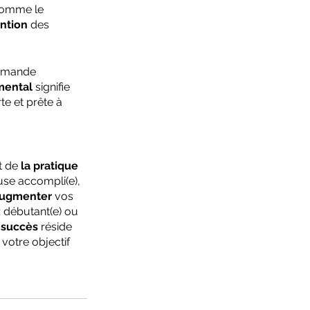
comme le 
ntion
 des 
demande 
mental
 signifie 
te et prête à 
t de 
la pratique 
se accompli(e), 
ugmenter
 vos 
 débutant(e) ou 
 succès
 réside 
 votre objectif 