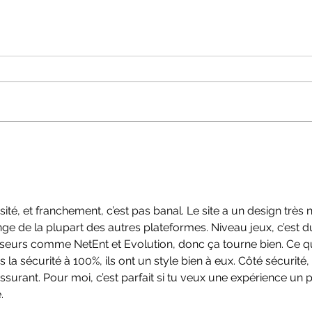
Comparatif des formations
Nos 
de danses urbaines en
appr
France
sité, et franchement, c’est pas banal. Le site a un design très no
e de la plupart des autres plateformes. Niveau jeux, c’est d
sseurs comme NetEnt et Evolution, donc ça tourne bien. Ce q
as la sécurité à 100%, ils ont un style bien à eux. Côté sécurité, 
rassurant. Pour moi, c’est parfait si tu veux une expérience un 
.