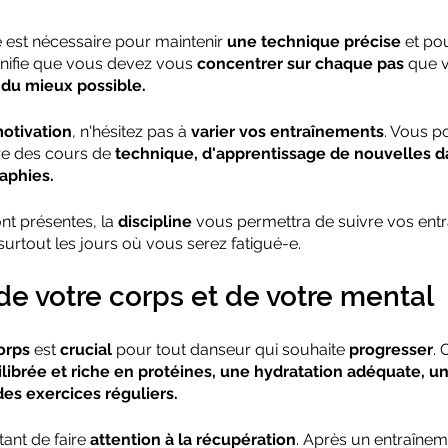
le est nécessaire pour maintenir 
une technique précise
 et pou
ignifie que vous devez vous 
concentrer sur chaque pas
 que v
 du mieux possible.
otivation
, n'hésitez pas à 
varier vos entraînements
. Vous p
re des cours de 
technique, d'apprentissage de nouvelles da
aphies. 
nt présentes, la 
discipline
 vous permettra de suivre vos entr
 surtout les jours où vous serez fatigué-e.
de votre corps et de votre mental
orps
 est 
crucial
 pour tout danseur qui souhaite 
progresser
.
librée et riche en protéines, une hydratation adéquate, u
 des exercices réguliers.
ant de faire 
attention à la récupération
. Après un entraînem