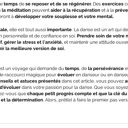
e 
temps
 de 
se reposer et de se régénérer.
 Des 
exercices
 
 la méditation 
peuvent 
aider à la récupération
 et à la 
préve
eront à 
développer votre souplesse et votre mental.
ale,
 elle est tout aussi 
importante
. La danse est un art qui 
personnelle et de confiance en soi. 
Prendre soin de votre 
f, gérer le stress et l'anxiété, 
et maintenir une attitude ouver
ir la meilleure version de soi.
est un voyage qui demande du 
temps
, de 
la persévérance
 e
s de raccourci magique pour 
évoluer
 en danseur ou en danseu
onseils et astuces présentés 
dans cet article, vous pouvez 
a
 d'évoluer
 dans votre passion pour la danse. Que vous soyez
lez-vous que 
chaque petit progrès compte et que la clé du
 et la détermination
. Alors, prêt(e) à faire le premier pas vers