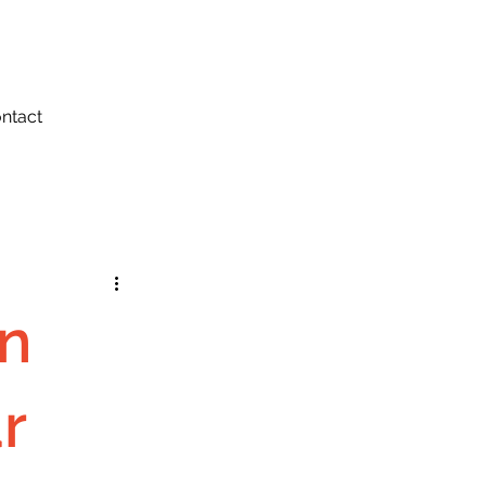
ntact
n
r