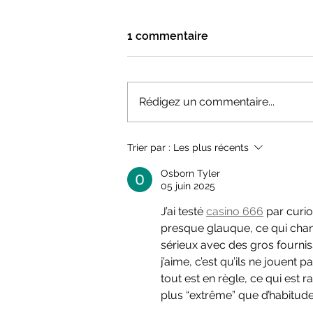
1 commentaire
Rédigez un commentaire...
Tous nos secrets pour créer
Trier par :
Les plus récents
une chorégraphie
Osborn Tyler
05 juin 2025
J’ai testé 
casino 666
 par curio
presque glauque, ce qui chang
sérieux avec des gros fourni
j’aime, c’est qu’ils ne jouent p
tout est en règle, ce qui est 
plus “extrême” que d’habitude