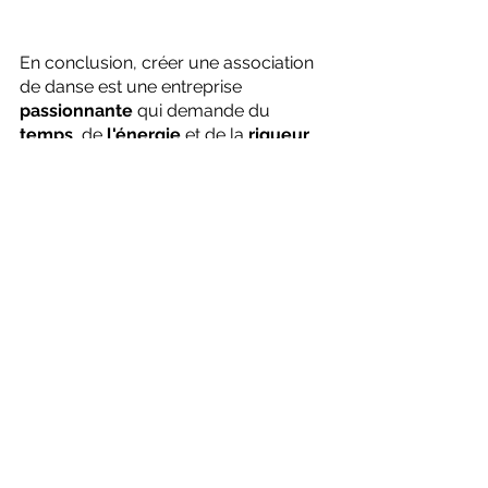
En conclusion, créer une association 
de danse est une entreprise 
passionnante
 qui demande du 
temps
, de 
l'énergie
 et de la 
rigueur
administrative. Mais avec de la 
motivation
 et de 
l'organisation
, vous 
pourrez mener à bien ce projet et 
contribuer à diffuser la 
passion
 de la 
danse dans votre communauté.
Enfin, n'oubliez pas que 
le succès de 
votre association
 de danse dépend 
également de 
la qualité de 
l'enseignement 
que vous proposez. 
Pour cela, faire appel aux 
professionnels pour 
former
 vos 
professeurs peut s'avérer très 
bénéfique
. Dance4us propose des 